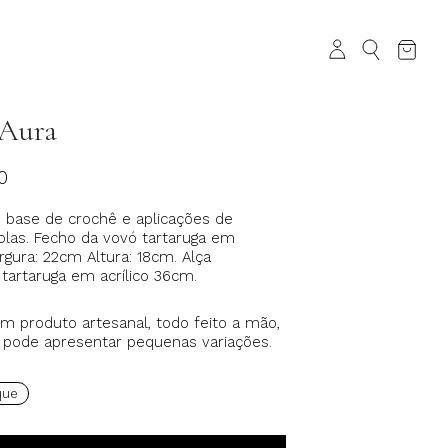
 Aura
0
 base de crochê e
aplicações de
olas.
Fecho da vovó tartaruga em
Largura: 22cm Altura: 18cm. Alça
tartaruga em acrílico 36cm.
m produto artesanal, todo feito a mão,
 pode apresentar pequenas variações.
que