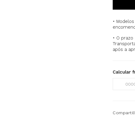
• Modelos
encomenda
• O prazo
Transporta
após a ap
Calcular f
Compartil