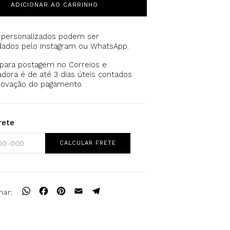
ADICIONAR AO CARRINHO
 personalizados podem ser
dos pelo Instagram ou WhatsApp.
 para postagem no Correios e
dora é de até 3 dias úteis contados
rovação do pagamento.
rete
WhatsApp
Facebook
Pinterest
Email
Telegram
har: