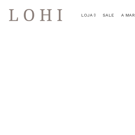
LOJA
SALE
A MA