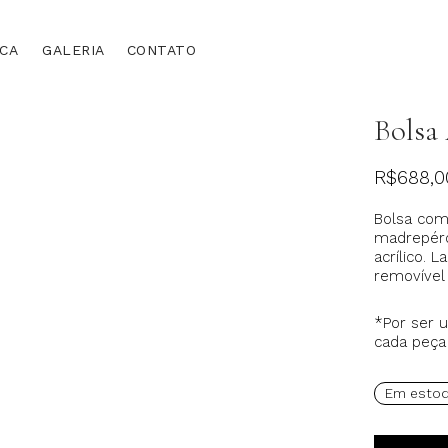
RCA
GALERIA
CONTATO
Bolsa
R$
688,0
Bolsa com
madrepér
acrílico. 
removível 
*Por ser u
cada peça
Em esto